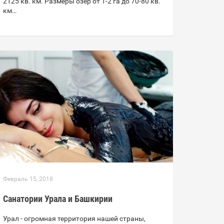
2125 кв. км. Размеры озер от 1-2 га до 70-80 кв.
км…
Февраль 15, 2018
Санатории Урала и Башкирии
Урал - огромная территория нашей страны,