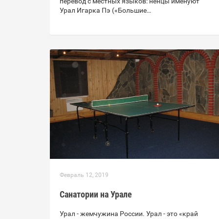
перевод с местных языков: ненцы именуют
Урал Игарка Пэ («Большие…
Февраль 12, 2019
Санатории на Урале
Урал - жемчужина России. Урал - это «край