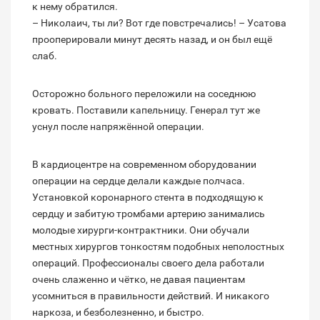
к нему обратился.
– Николаич, ты ли? Вот где повстречались! – Усатова
прооперировали минут десять назад, и он был ещё
слаб.
Осторожно больного переложили на соседнюю
кровать. Поставили капельницу. Генерал тут же
уснул после напряжённой операции.
В кардиоцентре на современном оборудовании
операции на сердце делали каждые полчаса.
Установкой коронарного стента в подходящую к
сердцу и забитую тромбами артерию занимались
молодые хирурги-контрактники. Они обучали
местных хирургов тонкостям подобных неполостных
операций. Профессионалы своего дела работали
очень слаженно и чётко, не давая пациентам
усомниться в правильности действий. И никакого
наркоза, и безболезненно, и быстро.