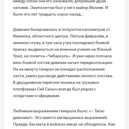
между собой они его называли) добрейшей души
человек. Замполитом был у него майор Ивлиев. И
было это лет тридцать-сорок назад…
Дивизия базировалась в полусотне километров от
Ижинска, областного центра. Лютым февралём, в
зимнюю стужу, в три часа утра последовал боевой
приказ: выдвинуться на военные учения на Южный
Урал, на полигон «Чебаркуль». И уже через полчаса
весь боевой состав дивизии начал передислокацию.
Ни на минуту генерал не покидал расположения
части, умело руководя действиями личного состава.
В двухдневном перегоне техники на грузовых
платформах Сей Саныч всегда был рядом с
солдатами и офицерами.
Любимым выражением генерала было: «– Твою
дивизию!». Это вместо матерщинных выражений.
Правда, без мата в войсках никак не обходилось. Как