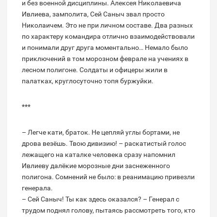
и без военной дисциплины. Алексея Николаевича
Ивлиева, замполита, Сей Саныч звал просто
Николаичем. Это не при личном составе. Два разных
по характеру командира отлично взаимодействовали
и понимали друг друга моментально… Немало было
приключений в том морозном феврале на учениях в
лесном полигоне. Солдаты и офицеры жили в
палатках, круглосуточно топя буржуйки.
***
– Легче кати, браток. Не цепляй углы бортами, не
дрова везёшь. Твою дивизию! – раскатистый голос
лежащего на каталке человека сразу напомнил
Ивлиеву далёкие морозные дни заснеженного
полигона. Сомнений не было: в реанимацию привезли
генерала.
– Сей Саныч! Ты как здесь оказался? – Генерал с
трудом поднял голову, пытаясь рассмотреть того, кто