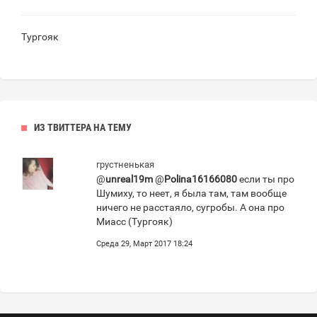
Тургояк
ИЗ ТВИТТЕРА НА ТЕМУ
грустненькая
@
unreal19m
@
Polina16166080
если ты про
Шумиху, то неет, я была там, там вообще
ничего не расстаяло, сугробы. А она про
Миасс (Тургояк)
Среда 29, Март 2017 18:24