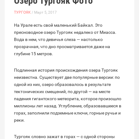
Озеро Тургояк Фото
ТУРГОЯК
/ Март 5, 2017
На Урале есть свой маленький Байкал. Это
пресноводное озеро Тургояк недалеко от Миасса.
Вода в нем, что девичья слеза — настолько
прозрачная, что дно просматривается даже на
глубине 15 метров.
Подлинная история происхождения озера Тургояк
неизвестна. Существует две популярные версии: по
одной из них, озеро образовалось в результате
тектонических смещений, по другой — на месте
падения гигантского метеорита, которое произошло
миллионы лет назад. Углубление, образовавшееся в
горах, заполнили подземные ключи, горные ручьи и
реки.
Тургояк словно зажат в горах — с одной стороны