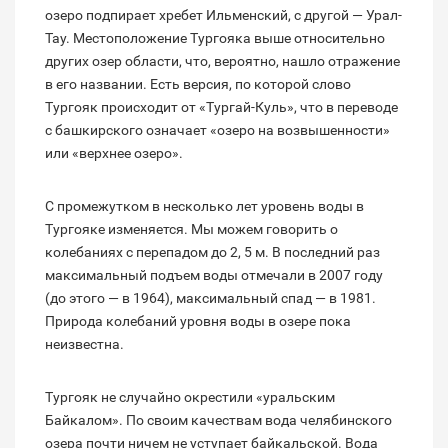
озеро подпирает хребет Ильменский, с другой — Урал-
Тау. Местоположение Тургояка выше относительно
других озер области, что, вероятно, нашло отражение
в его названии. Есть версия, по которой слово
Тургояк происходит от «Тургай-Куль», что в переводе
с башкирского означает «озеро на возвышенности»
или «верхнее озеро».
С промежутком в несколько лет уровень воды в
Тургояке изменяется. Мы можем говорить о
колебаниях с перепадом до 2, 5 м. В последний раз
максимальный подъем воды отмечали в 2007 году
(до этого — в 1964), максимальный спад — в 1981.
Природа колебаний уровня воды в озере пока
неизвестна.
Тургояк не случайно окрестили «уральским
Байкалом». По своим качествам вода челябинского
озера почти ничем не уступает байкальской. Вода