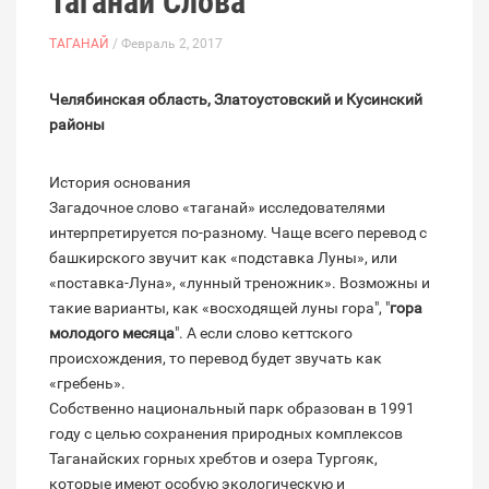
Таганай Слова
ТАГАНАЙ
/ Февраль 2, 2017
Челябинская область, Златоустовский и Кусинский
районы
История основания
Загадочное слово «таганай» исследователями
интерпретируется по-разному. Чаще всего перевод с
башкирского звучит как «подставка Луны», или
«поставка-Луна», «лунный треножник». Возможны и
такие варианты, как «восходящей луны гора", "
гора
молодого месяца
". А если слово кеттского
происхождения, то перевод будет звучать как
«гребень».
Собственно национальный парк образован в 1991
году с целью сохранения природных комплексов
Таганайских горных хребтов и озера Тургояк,
которые имеют особую экологическую и