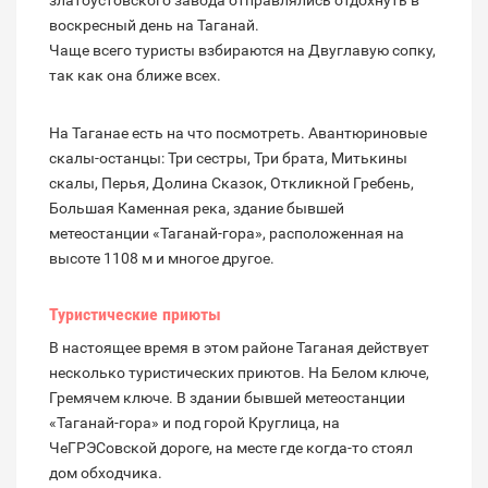
златоустовского завода отправлялись отдохнуть в
воскресный день на Таганай.
Чаще всего туристы взбираются на Двуглавую сопку,
так как она ближе всех.
На Таганае есть на что посмотреть. Авантюриновые
скалы-останцы: Три сестры, Три брата, Митькины
скалы, Перья, Долина Сказок, Откликной Гребень,
Большая Каменная река, здание бывшей
метеостанции «Таганай-гора», расположенная на
высоте 1108 м и многое другое.
Туристические приюты
В настоящее время в этом районе Таганая действует
несколько туристических приютов. На Белом ключе,
Гремячем ключе. В здании бывшей метеостанции
«Таганай-гора» и под горой Круглица, на
ЧеГРЭСовской дороге, на месте где когда-то стоял
дом обходчика.