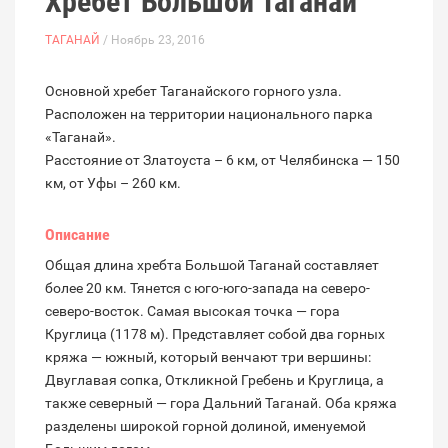
Хребет Большой Таганай
ТАГАНАЙ
/ Ноябрь 23, 2016
Основной хребет Таганайского горного узла.
Расположен на территории национального парка
«Таганай».
Расстояние от Златоуста – 6 км, от Челябинска — 150
км, от Уфы – 260 км.
Описание
Общая длина хребта Большой Таганай составляет
более 20 км. Тянется с юго-юго-запада на северо-
северо-восток. Самая высокая точка — гора
Круглица (1178 м). Представляет собой два горных
кряжа — южный, который венчают три вершины:
Двуглавая сопка, Откликной Гребень и Круглица, а
также северный — гора Дальний Таганай. Оба кряжа
разделены широкой горной долиной, именуемой