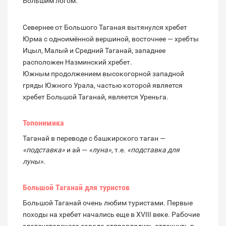
Большим логом.
Севернее от Большого Таганая вытянулся хребет
Юрма с одноимённой вершиной, восточнее — хребты
Ицыл, Малый и Средний Таганай, западнее
расположен Назминский хребет.
Южным продолжением высокогорной западной
гряды Южного Урала, частью которой является
хребет Большой Таганай, является Уреньга.
Топонимика
Таганай в переводе с башкирского таган —
«подставка»
и ай —
«луна»
, т.е.
«подставка для
луны»
.
Большой Таганай для туристов
Большой Таганай очень любим туристами. Первые
походы на хребет начались еще в XVIII веке. Рабочие