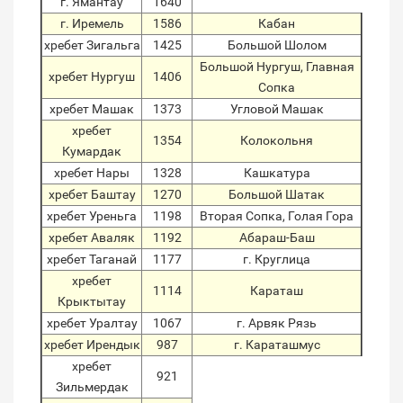
г. Ямантау
1640
г. Иремель
1586
Кабан
хребет Зигальга
1425
Большой Шолом
Большой Нургуш, Главная
хребет Нургуш
1406
Сопка
хребет Машак
1373
Угловой Машак
хребет
1354
Колокольня
Кумардак
хребет Нары
1328
Кашкатура
хребет Баштау
1270
Большой Шатак
хребет Уреньга
1198
Вторая Сопка, Голая Гора
хребет Аваляк
1192
Абараш-Баш
хребет Таганай
1177
г. Круглица
хребет
1114
Караташ
Крыктытау
хребет Уралтау
1067
г. Арвяк Рязь
хребет Ирендык
987
г. Караташмус
хребет
921
Зильмердак