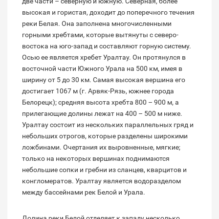
две части – северную и южную. Северная, более
высокая и гористая, доходит до поперечного течения
реки Белая. Она заполнена многочисленными
горными хребтами, которые вытянуты с северо-
востока на юго-запад и составляют горную систему.
Осью ее является хребет Уралтау. Он протянулся в
восточной части Южного Урала на 500 км, имея в
ширину от 5 до 30 км. Самая высокая вершина его
достигает 1067 м (г. Арвяк-Рязь, южнее города
Белорецк); средняя высота хребта 800 – 900 м, а
прилегающие долины лежат на 400 – 500 м ниже.
Уралтау состоит из нескольких параллельных гряд и
небольших отрогов, которые разделены широкими
ложбинами. Очертания их выровненные, мягкие;
только на некоторых вершинах поднимаются
небольшие сопки и гребни из сланцев, кварцитов и
конгломератов. Уралтау является водоразделом
между бассейнами рек Белой и Урала.
Долина реки Белой отделяет к западу несколько