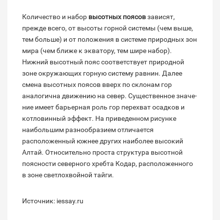
Количество и набор
высотных поясов
зависят,
прежде всего, от высоты горной системы (чем выше,
тем больше) и от по­ложения в системе природных зон
мира (чем ближе к экватору, тем шире набор).
Нижний высотный пояс соответствует природной
зоне окружающих горную сис­тему равнин. Далее
смена высотных по­ясов вверх по склонам гор
аналогична движению на север. Существенное значе­
ние имеет барьерная роль гор перехват осадков и
котловинный эффект. На приве­денном рисунке
наибольшим разно­образием отличается
расположенный юж­нее других наиболее высокий
Алтай. От­носительно проста структура высотной
поясности северного хребта Кодар, распо­ложенного
в зоне светлохвойной тайги.
Источник: iessay.ru