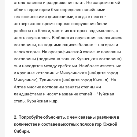
столкновения и раздвижения плит. Но современный
облик территории был опре­делен новейшими
тектоническими движе­ниями, когда в неоген-
четвертичное вре­мя горные сооружения были
разбиты на блоки, часть из которых вздымалась, а
часть опускалась. В областях опускания заложились
котловины, на поднимаю­щихся блоках — нагорья и
плоскогорья. На орографической схеме не показаны
котловины (подписана только Кузнецкая котловина),
они находятся между хребта­ми. Наиболее известные
и крупные котло­вины: Минусинская (найдите город
Мину­синск), Тувинская (найдите город Кы­зыл). На
Алтае многие котловины заняты степными
ландшафтами и носят название степей — Чуйская
степь, Курайская и др.
2. Попробуйте объяснить, с чем связаны различия в
количестве и составе высотных поясов гор Южной
Сибири.