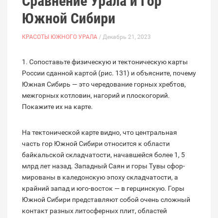
Сравнение Урала и Гор
Южной Сибири
КРАСОТЫ ЮЖНОГО УРАЛА
/ Декабрь 21, 2023
1. Сопоставьте физическую и тектоническую карты
России сданной картой (рис. 131) и объясните, по­чему
Южная Сибирь — это чередование горных хребтов,
межгорных котловин, нагорий и плос­когорий.
Покажите их на карте.
На тектонической карте видно, что центральная
часть гор Южной Сибири относится к области
байкальской склад­чатости, начавшейся более 1, 5
млрд лет назад. Западный Саян и горы Тувы сфор­
мированы в каледонскую эпоху складча­тости, а
крайний запад и юго-восток — в герцинскую. Горы
Южной Сибири пред­ставляют собой очень сложный
контакт разных литосферных плит, областей